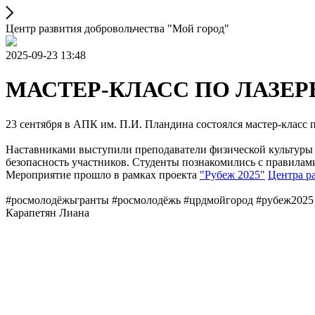
Центр развития добровольчества "Мой город"
2025-09-23 13:48
МАСТЕР-КЛАСС ПО ЛАЗЕ
23 сентября в АПК им. П.И. Пландина состоялся мастер-класс по
Наставниками выступили преподаватели физической культур
безопасность участников. Студенты познакомились с правилами
Мероприятие прошло в рамках проекта
"Рубеж 2025"
Центра р
#росмолодёжьгранты #росмолодёжь #црдмойгород #рубеж2025
Карапетян Лиана