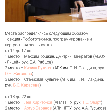
Места распределились следующим образом:
- секция «Робототехника, программирование и
виртуальная реальность»
от 14 до 17 лет:
1 место – Максим Кошкин, Дмитрий Панкратов (МБОУ
«Лицей», рук. Е.А. Рябцов)
2 место –
Кирилл Путилин
(АПК им. П. И. Пландина, рук.
О.Н. Жигалова
)
3 место – Станислав Кульпин (АПК им. П. И. Пландина,
рук.
В.С. Карасева
)
от 18 до 22 лет:
1 место –
Лев Харитонов
(АПИ НГТУ, рук.
Т.Е. Эварт
)
2 место –
Артур Баранов
(АПИ НГТУ, рук. А.А. Гуськов)