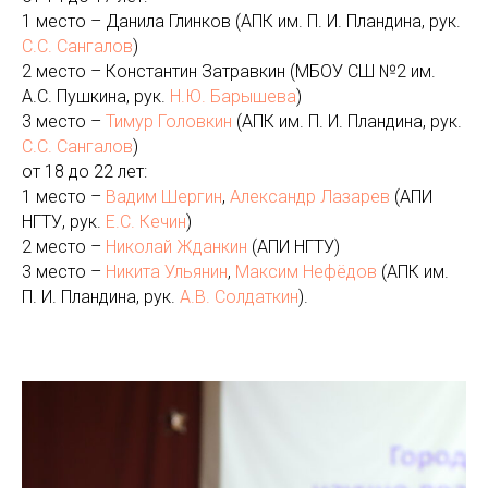
1 место – Данила Глинков (АПК им. П. И. Пландина, рук.
С.С. Сангалов
)
2 место – Константин Затравкин (МБОУ СШ №2 им.
А.С. Пушкина, рук.
Н.Ю. Барышева
)
3 место –
Тимур Головкин
(АПК им. П. И. Пландина, рук.
С.С. Сангалов
)
от 18 до 22 лет:
1 место –
Вадим Шергин
,
Александр Лазарев
(АПИ
НГТУ, рук.
Е.С. Кечин
)
2 место –
Николай Жданкин
(АПИ НГТУ)
3 место –
Никита Ульянин
,
Mаксим Нефёдов
(АПК им.
П. И. Пландина, рук.
А.В. Солдаткин
).