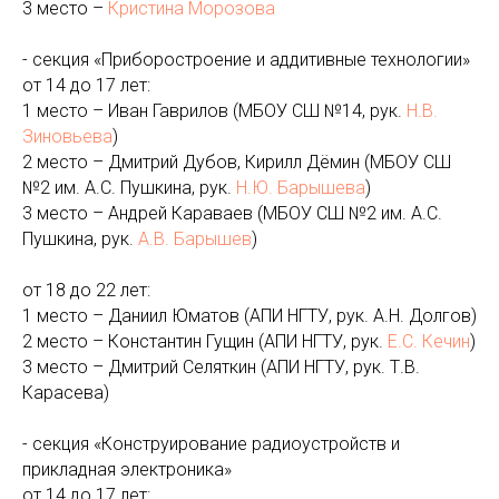
3 место –
Кристина Морозова
- секция «Приборостроение и аддитивные технологии»
от 14 до 17 лет:
1 место – Иван Гаврилов (МБОУ СШ №14, рук.
Н.В.
Зиновьева
)
2 место – Дмитрий Дубов, Кирилл Дёмин (МБОУ СШ
№2 им. А.С. Пушкина, рук.
Н.Ю. Барышева
)
3 место – Андрей Караваев (МБОУ СШ №2 им. А.С.
Пушкина, рук.
А.В. Барышев
)
от 18 до 22 лет:
1 место – Даниил Юматов (АПИ НГТУ, рук. А.Н. Долгов)
2 место – Константин Гущин (АПИ НГТУ, рук.
Е.С. Кечин
)
3 место – Дмитрий Селяткин (АПИ НГТУ, рук. Т.В.
Карасева)
- секция «Конструирование радиоустройств и
прикладная электроника»
от 14 до 17 лет: